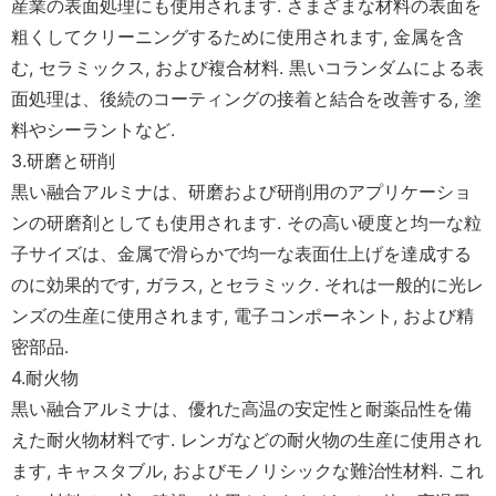
産業の表面処理にも使用されます. さまざまな材料の表面を
粗くしてクリーニングするために使用されます, 金属を含
む, セラミックス, および複合材料. 黒いコランダムによる表
面処理は、後続のコーティングの接着と結合を改善する, 塗
料やシーラントなど.
3.研磨と研削
黒い融合アルミナは、研磨および研削用のアプリケーショ
ンの研磨剤としても使用されます. その高い硬度と均一な粒
子サイズは、金属で滑らかで均一な表面仕上げを達成する
のに効果的です, ガラス, とセラミック. それは一般的に光レ
ンズの生産に使用されます, 電子コンポーネント, および精
密部品.
4.耐火物
黒い融合アルミナは、優れた高温の安定性と耐薬品性を備
えた耐火物材料です. レンガなどの耐火物の生産に使用され
ます, キャスタブル, およびモノリシックな難治性材料. これ