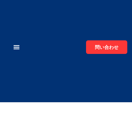
問い合わせ
電融アルミナ
炭化ケイ素
研磨ツール
私たちについて
接触
黒い融合アルミナパウダー