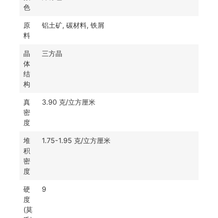
色
原
铝土矿, 碳材料, 铁屑
料
晶
三方晶
体
结
构
真
3.90 克/立方厘米
密
度
堆
1.75-1.95 克/立方厘米
积
密
度
硬
9
度
(莫