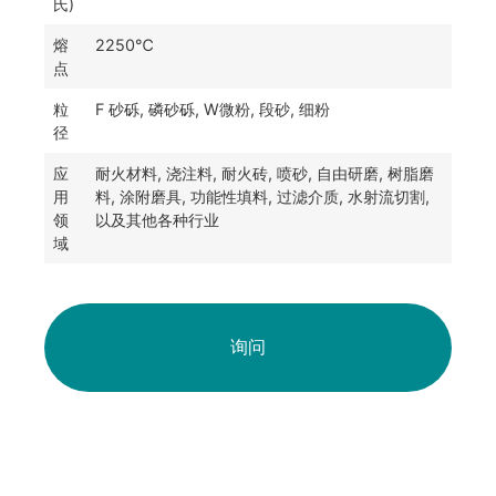
氏)
熔
2250℃
点
粒
F 砂砾, 磷砂砾, W微粉, 段砂, 细粉
径
应
耐火材料, 浇注料, 耐火砖, 喷砂, 自由研磨, 树脂磨
用
料, 涂附磨具, 功能性填料, 过滤介质, 水射流切割,
领
以及其他各种行业
域
询问