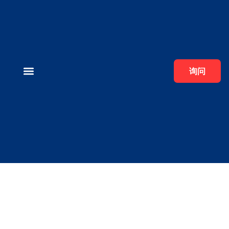
询问
电熔刚玉
碳化硅
磨料磨具
关于我们
接触
棕刚玉粉