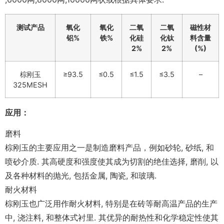
测试产品
氧化
氧化
二氧
二氧
磁性材
铝%
铁%
化硅
化钛
料含量
2%
2%
(%)
棕刚玉
≥93.5
≤0.5
≤1.5
≤3.5
–
325MESH
应用
：
磨料
棕刚玉的主要应用之一是制造磨料产品，例如砂轮, 砂纸, 和
喷砂介质. 其高硬度和强度使其成为切割的绝佳选择, 磨削, 以
及各种材料的抛光, 包括金属, 陶瓷, 和玻璃.
耐火材料
棕刚玉也广泛用作耐火材料, 特别是在砖等耐高温产品的生产
中, 浇注料, 和整体式衬里. 其优异的耐热性和化学稳定性使其