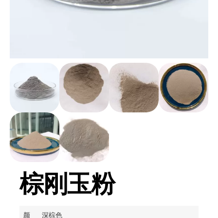
棕刚玉粉
颜
深棕色